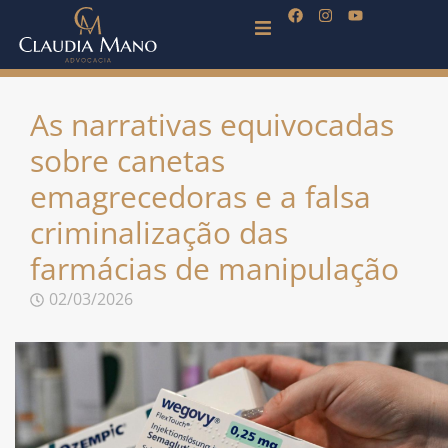
As narrativas equivocadas
sobre canetas
emagrecedoras e a falsa
criminalização das
farmácias de manipulação
02/03/2026