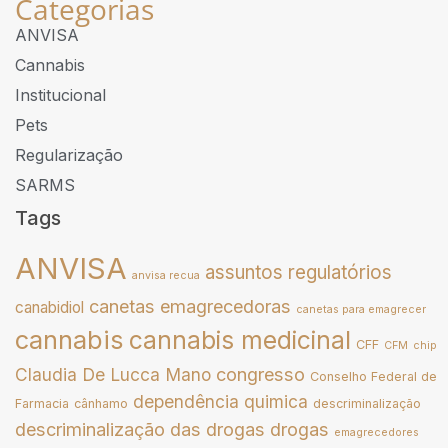
Categorias
ANVISA
Cannabis
Institucional
Pets
Regularização
SARMS
Tags
ANVISA
assuntos regulatórios
anvisa recua
canetas emagrecedoras
canabidiol
canetas para emagrecer
cannabis
cannabis medicinal
CFF
CFM
chip
congresso
Claudia De Lucca Mano
Conselho Federal de
dependência quimica
Farmacia
cânhamo
descriminalização
descriminalização das drogas
drogas
emagrecedores