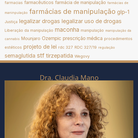
farmacêuticos
farmácia de manipulação
farmacias
farmácias de
farmácias de manipulação
glp-1
maninpulação
legalizar drogas
legalizar uso de drogas
Justiça
maconha
Liberação da manipulação
manipulação
manipulação da
Ozempic
prescrição médica
Mounjaro
procedimentos
cannabis
projeto de lei
estéticos
rdc 327
RDC 327/19
regulação
stf
tirzepatida
semaglutida
Wegovy
Dra. Claudia Mano