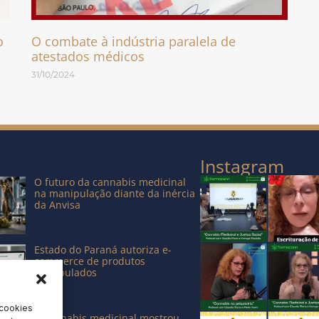
o
O combate à indústria paralela de
atestados médicos
31/10/2024
Instagram
O futuro da cannabis medicinal
na manipulação diante da inércia
da Anvisa
Estado do Paraná autoriza e-
commerce de produtos
manipulados
 cookies
A cannabis medicinal mostrou