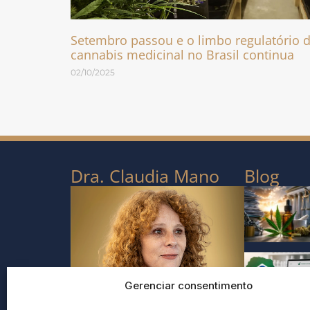
Setembro passou e o limbo regulatório 
cannabis medicinal no Brasil continua
02/10/2025
Dra. Claudia Mano
Blog
Gerenciar consentimento