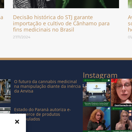
da
Decisão histórica do STJ garante
A
importação e cultivo de Cânhamo para
s
fins medicinais no Brasil
h
27/11/2024
01
Instagram
O futuro da cannabis medicinal
na manipulação diante da inércia
da Anvisa
Estado do Paraná autoriza e-
commerce de produtos
manipulados