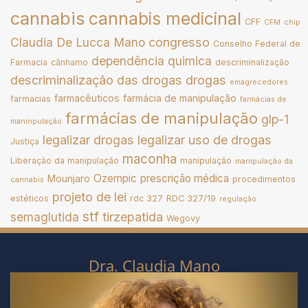
cannabis
cannabis medicinal
CFF
CFM
chip
congresso
Claudia De Lucca Mano
Conselho Federal de
dependência quimica
Farmacia
cânhamo
descriminalização
descriminalização das drogas
drogas
emagrecedores
farmacêuticos
farmácia de manipulação
farmacias
farmácias de
farmácias de manipulação
glp-1
maninpulação
legalizar drogas
legalizar uso de drogas
Justiça
maconha
Liberação da manipulação
manipulação
manipulação da
Ozempic
prescrição médica
Mounjaro
procedimentos
cannabis
projeto de lei
estéticos
rdc 327
RDC 327/19
regulação
stf
tirzepatida
semaglutida
Wegovy
Dra. Claudia Mano