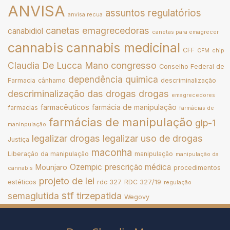
ANVISA
assuntos regulatórios
anvisa recua
canetas emagrecedoras
canabidiol
canetas para emagrecer
cannabis
cannabis medicinal
CFF
CFM
chip
congresso
Claudia De Lucca Mano
Conselho Federal de
dependência quimica
Farmacia
cânhamo
descriminalização
descriminalização das drogas
drogas
emagrecedores
farmacêuticos
farmácia de manipulação
farmacias
farmácias de
farmácias de manipulação
glp-1
maninpulação
legalizar drogas
legalizar uso de drogas
Justiça
maconha
Liberação da manipulação
manipulação
manipulação da
Ozempic
prescrição médica
Mounjaro
procedimentos
cannabis
projeto de lei
estéticos
rdc 327
RDC 327/19
regulação
stf
tirzepatida
semaglutida
Wegovy