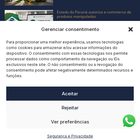
Estado do Paraná autoriza e-commerce de
produtos manipulados
Gerenciar consentimento
Para proporcionar uma melhor experiência, usamos tecnologias
como cookies para armazenar e/ou acessar informações do
A cannabis medicinal mostrou que o
dispositivo. O consentimento com essas tecnologias nos permite
paciente não espera a regulação
processar dados como comportamento da navegação ou IDs
exclusivos neste site. O não consentimento ou a revogação do
consentimento pode afetar negativamente determinados recursos e
funções.
Aceitar
Instagram
Rejeitar
Ver preferências
Segurança e Privacidade