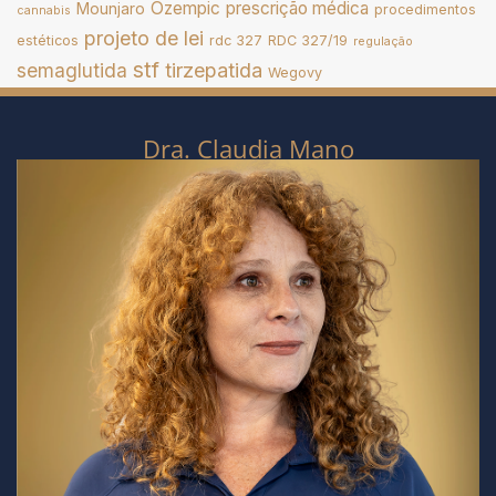
Ozempic
prescrição médica
Mounjaro
procedimentos
cannabis
projeto de lei
estéticos
rdc 327
RDC 327/19
regulação
stf
tirzepatida
semaglutida
Wegovy
Dra. Claudia Mano