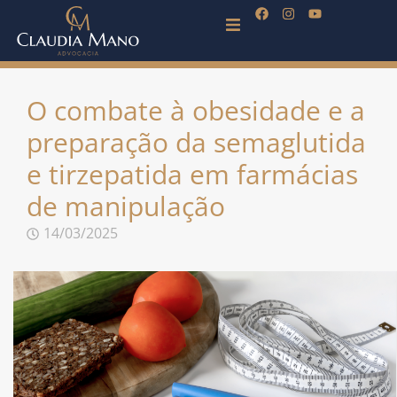
O combate à obesidade e a
preparação da semaglutida
e tirzepatida em farmácias
de manipulação
14/03/2025