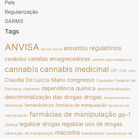
Pets
Regularização
SARMS
Tags
ANVISA
assuntos regulatórios
anvisa recua
canetas emagrecedoras
canabidiol
canetas para emagrecer
cannabis
cannabis medicinal
CFF
CFM
chip
congresso
Claudia De Lucca Mano
Conselho Federal de
dependência quimica
Farmacia
cânhamo
descriminalização
descriminalização das drogas
drogas
emagrecedores
farmacêuticos
farmácia de manipulação
farmacias
farmácias de
farmácias de manipulação
glp-1
maninpulação
legalizar drogas
legalizar uso de drogas
Justiça
maconha
Liberação da manipulação
manipulação
manipulação da