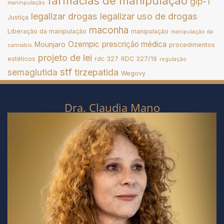
farmácias de manipulação
glp-1
maninpulação
legalizar drogas
legalizar uso de drogas
Justiça
maconha
Liberação da manipulação
manipulação
manipulação da
Ozempic
prescrição médica
Mounjaro
procedimentos
cannabis
projeto de lei
estéticos
rdc 327
RDC 327/19
regulação
stf
tirzepatida
semaglutida
Wegovy
Dra. Claudia Mano