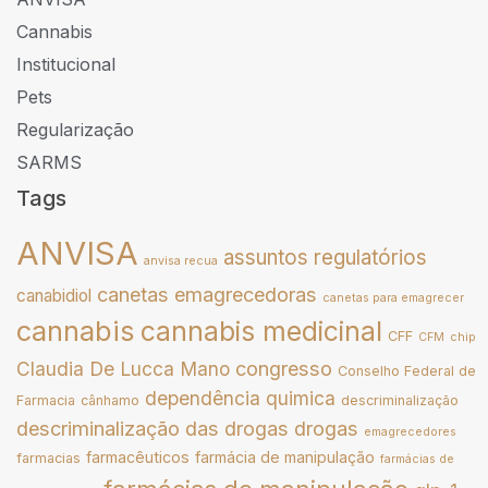
Cannabis
Institucional
Pets
Regularização
SARMS
Tags
ANVISA
assuntos regulatórios
anvisa recua
canetas emagrecedoras
canabidiol
canetas para emagrecer
cannabis
cannabis medicinal
CFF
CFM
chip
congresso
Claudia De Lucca Mano
Conselho Federal de
dependência quimica
Farmacia
cânhamo
descriminalização
descriminalização das drogas
drogas
emagrecedores
farmacêuticos
farmácia de manipulação
farmacias
farmácias de