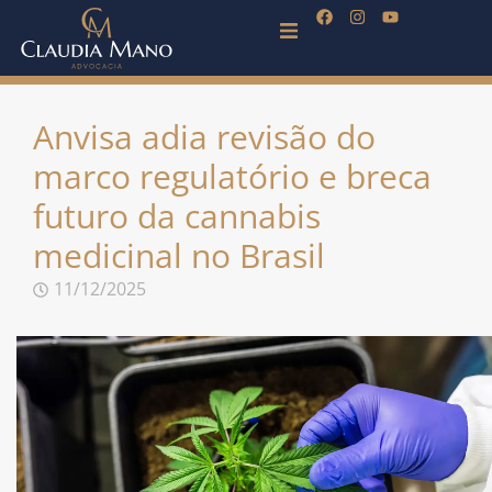
Anvisa adia revisão do
marco regulatório e breca
futuro da cannabis
medicinal no Brasil
11/12/2025