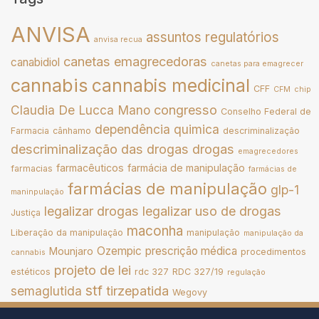
ANVISA
assuntos regulatórios
anvisa recua
canetas emagrecedoras
canabidiol
canetas para emagrecer
cannabis
cannabis medicinal
CFF
CFM
chip
congresso
Claudia De Lucca Mano
Conselho Federal de
dependência quimica
Farmacia
cânhamo
descriminalização
descriminalização das drogas
drogas
emagrecedores
farmacêuticos
farmácia de manipulação
farmacias
farmácias de
farmácias de manipulação
glp-1
maninpulação
legalizar drogas
legalizar uso de drogas
Justiça
maconha
Liberação da manipulação
manipulação
manipulação da
Ozempic
prescrição médica
Mounjaro
procedimentos
cannabis
projeto de lei
estéticos
rdc 327
RDC 327/19
regulação
stf
tirzepatida
semaglutida
Wegovy