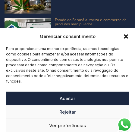
Estado do Paraná autoriza e-commerce de
produtos manipulados
Gerenciar consentimento
Para proporcionar uma melhor experiência, usamos tecnologias
como cookies para armazenar e/ou acessar informações do
A cannabis medicinal mostrou que o
dispositivo. O consentimento com essas tecnologias nos permite
paciente não espera a regulação
processar dados como comportamento da navegação ou IDs
exclusivos neste site. O não consentimento ou a revogação do
consentimento pode afetar negativamente determinados recursos e
funções.
Aceitar
Instagram
Rejeitar
Ver preferências