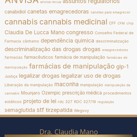
assuntos regulatórios
anvisa recua
canetas emagrecedoras
canabidiol
canetas para emagrecer
cannabis
cannabis medicinal
CFF
CFM
chip
congresso
Claudia De Lucca Mano
Conselho Federal de
dependência quimica
Farmacia
cânhamo
descriminalização
descriminalização das drogas
drogas
emagrecedores
farmacêuticos
farmácia de manipulação
farmacias
farmácias de
farmácias de manipulação
glp-1
maninpulação
legalizar drogas
legalizar uso de drogas
Justiça
maconha
Liberação da manipulação
manipulação
manipulação da
Ozempic
prescrição médica
Mounjaro
procedimentos
cannabis
projeto de lei
estéticos
rdc 327
RDC 327/19
regulação
stf
tirzepatida
semaglutida
Wegovy
Dra. Claudia Mano