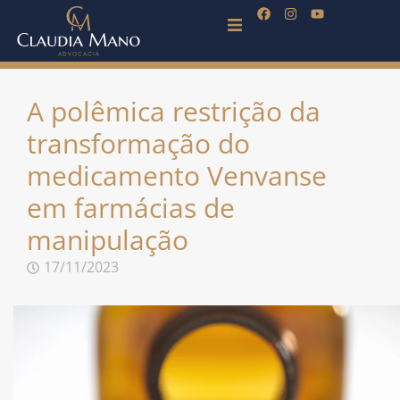
A polêmica restrição da
transformação do
medicamento Venvanse
em farmácias de
manipulação
17/11/2023