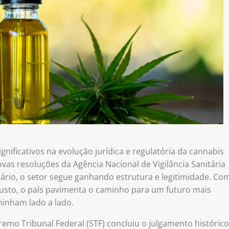
nificativos na evolução jurídica e regulatória da cannabis
novas resoluções da Agência Nacional de Vigilância Sanitária
nário, o setor segue ganhando estrutura e legitimidade. Co
busto, o país pavimenta o caminho para um futuro mais
minham lado a lado.
emo Tribunal Federal (STF) concluiu o julgamento histórico