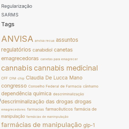
Regularização
SARMS
Tags
ANVISA
assuntos
anvisa recua
regulatórios
canetas
canabidiol
emagrecedoras
canetas para emagrecer
cannabis
cannabis medicinal
Claudia De Lucca Mano
CFF
CFM
chip
congresso
Conselho Federal de Farmacia
cânhamo
dependência quimica
descriminalização
m
descriminalização das drogas
drogas
farmacêuticos
farmácia de
farmacias
emagrecedores
manipulação
farmácias de maninpulação
farmácias de manipulação
glp-1