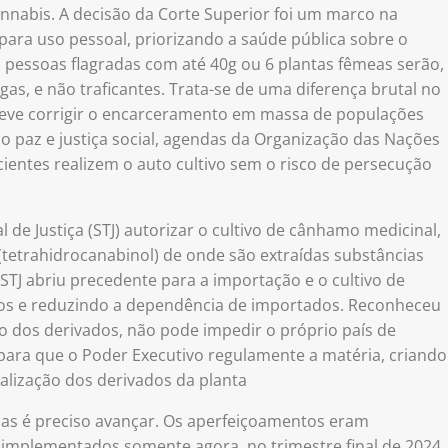
annabis. A decisão da Corte Superior foi um marco na
 para uso pessoal, priorizando a saúde pública sobre o
l, pessoas flagradas com até 40g ou 6 plantas fêmeas serão,
s, e não traficantes. Trata-se de uma diferença brutal no
deve corrigir o encarceramento em massa de populações
o paz e justiça social, agendas da Organização das Nações
entes realizem o auto cultivo sem o risco de persecução
 de Justiça (STJ) autorizar o cultivo de cânhamo medicinal,
(tetrahidrocanabinol) de onde são extraídas substâncias
TJ abriu precedente para a importação e o cultivo de
os e reduzindo a dependência de importados. Reconheceu
co dos derivados, não pode impedir o próprio país de
para que o Poder Executivo regulamente a matéria, criando
ialização dos derivados da planta
mas é preciso avançar. Os aperfeiçoamentos eram
implementados somente agora, no trimestre final de 2024.