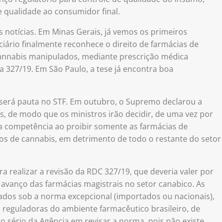
e qualidade ao consumidor final.
 notícias. Em Minas Gerais, já vemos os primeiros
ciário finalmente reconhece o direito de farmácias de
annabis manipulados, mediante prescrição médica
 327/19. Em São Paulo, a tese já encontra boa
será pauta no STF. Em outubro, o Supremo declarou a
, de modo que os ministros irão decidir, de uma vez por
sua competência ao proibir somente as farmácias de
s de cannabis, em detrimento de todo o restante do setor
ra realizar a revisão da RDC 327/19, que deveria valer por
 avanço das farmácias magistrais no setor canabico. As
os sob a norma excepcional (importados ou nacionais),
 reguladoras do ambiente farmacêutico brasileiro, de
ério da Agência em revisar a norma, pois não existe