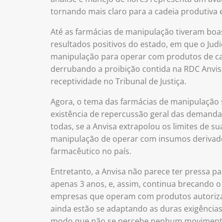
tornando mais claro para a cadeia produtiva 
Até as farmácias de manipulação tiveram boas
resultados positivos do estado, em que o Judi
manipulação para operar com produtos de c
derrubando a proibição contida na RDC Anvisa
receptividade no Tribunal de Justiça.
Agora, o tema das farmácias de manipulação 
existência de repercussão geral das demandas
todas, se a Anvisa extrapolou os limites de 
manipulação de operar com insumos derivado
farmacêutico no país.
Entretanto, a Anvisa não parece ter pressa pa
apenas 3 anos, e, assim, continua brecando o
empresas que operam com produtos autorizad
ainda estão se adaptando as duras exigências
modo que não se percebe nenhum movimento s