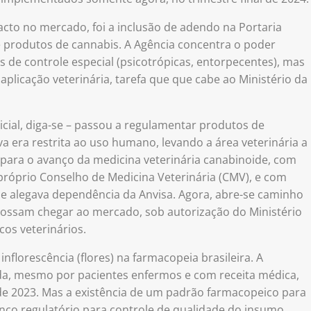
acto no mercado, foi a inclusão de adendo na Portaria
e produtos de cannabis. A Agência concentra o poder
s de controle especial (psicotrópicas, entorpecentes), mas
plicação veterinária, tarefa que que cabe ao Ministério da
icial, diga-se – passou a regulamentar produtos de
va era restrita ao uso humano, levando a área veterinária a
o para o avanço da medicina veterinária canabinoide, com
próprio Conselho de Medicina Veterinária (CMV), e com
 alegava dependência da Anvisa. Agora, abre-se caminho
possam chegar ao mercado, sob autorização do Ministério
cos veterinários.
nflorescência (flores) na farmacopeia brasileira. A
ida, mesmo por pacientes enfermos e com receita médica,
e 2023. Mas a existência de um padrão farmacopeico para
nço regulatório para controle de qualidade do insumo,