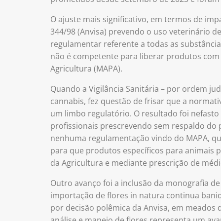
O ajuste mais significativo, em termos de imp
344/98 (Anvisa) prevendo o uso veterinário d
regulamentar referente a todas as substância
não é competente para liberar produtos com a
Agricultura (MAPA).
Quando a Vigilância Sanitária – por ordem jud
cannabis, fez questão de frisar que a normati
um limbo regulatório. O resultado foi nefast
profissionais prescrevendo sem respaldo do 
nenhuma regulamentação vindo do MAPA, que
para que produtos específicos para animais 
da Agricultura e mediante prescrição de médi
Outro avanço foi a inclusão da monografia de i
importação de flores in natura continua ban
por decisão polêmica da Anvisa, em meados d
análise e manejo de flores representa um ava