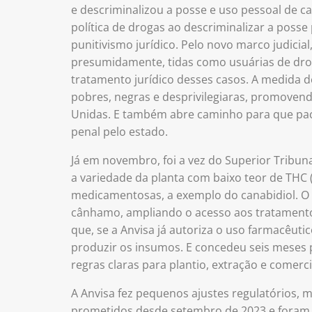
e descriminalizou a posse e uso pessoal de c
política de drogas ao descriminalizar a posse
punitivismo jurídico. Pelo novo marco judicia
presumidamente, tidas como usuárias de droga
tratamento jurídico desses casos. A medida 
pobres, negras e desprivilegiaras, promovend
Unidas. E também abre caminho para que paci
penal pelo estado.
Já em novembro, foi a vez do Superior Tribunal
a variedade da planta com baixo teor de THC 
medicamentosas, a exemplo do canabidiol. O S
cânhamo, ampliando o acesso aos tratament
que, se a Anvisa já autoriza o uso farmacêuti
produzir os insumos. E concedeu seis meses 
regras claras para plantio, extração e comerc
A Anvisa fez pequenos ajustes regulatórios, 
prometidos desde setembro de 2023 e foram 