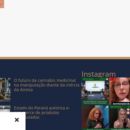
Instagram
O futuro da cannabis medicinal
na manipulação diante da inércia
da Anvisa
Estado do Paraná autoriza e-
commerce de produtos
manipulados