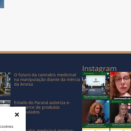
Instagram
O futuro da cannabis medicinal
na manipulação diante da inércia
da Anvisa
Estado do Paraná autoriza e-
commerce de produtos
manipulados
 cookies
A cannabis medicinal mostrou