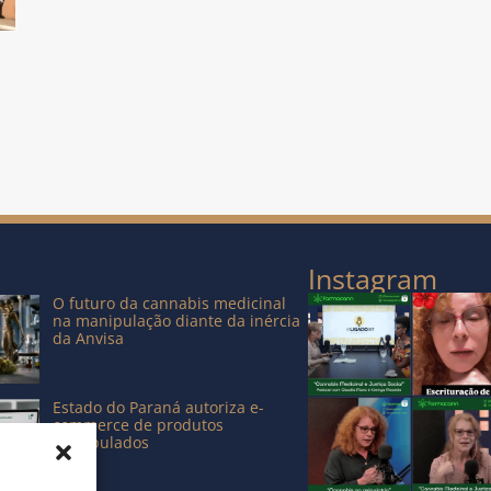
Instagram
O futuro da cannabis medicinal
na manipulação diante da inércia
da Anvisa
Estado do Paraná autoriza e-
commerce de produtos
manipulados