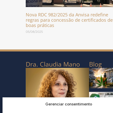
Nova RDC 982/2025 da Anvisa redefine
regras para concessão de certificados de
boas práticas
05/08/2025
Dra. Claudia Mano
Blog
Gerenciar consentimento