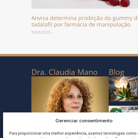
Anvisa determina proibição do gummy d
tadalafil por farmácia de manipulação
15/05/2025
Dra. Claudia Mano
Blog
Gerenciar consentimento
Para proporcionar uma melhor experiência, usamos tecnologias como