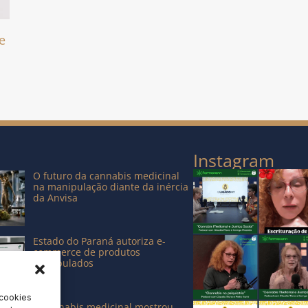
e
Instagram
O futuro da cannabis medicinal
na manipulação diante da inércia
da Anvisa
Estado do Paraná autoriza e-
commerce de produtos
manipulados
 cookies
A cannabis medicinal mostrou