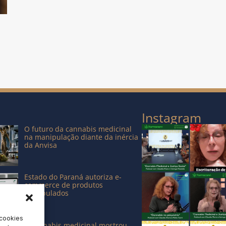
p
Instagram
O futuro da cannabis medicinal
na manipulação diante da inércia
da Anvisa
Estado do Paraná autoriza e-
commerce de produtos
manipulados
 cookies
A cannabis medicinal mostrou