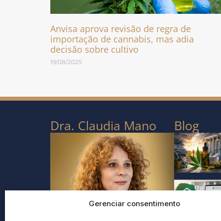
Anvisa aprova revisão de regra de
importação de cannabis, mas adia
decisão sobre cultivo
19/08/2025
Dra. Claudia Mano
Blog
Gerenciar consentimento