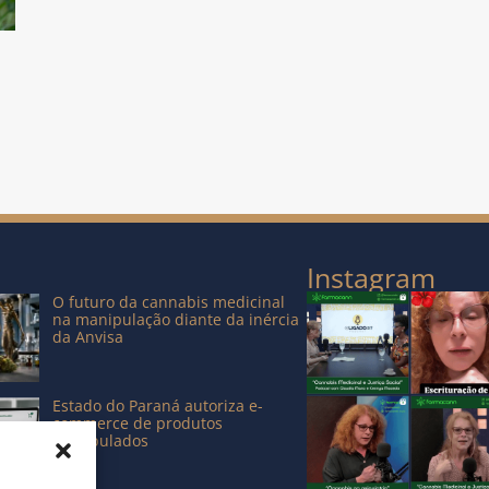
Instagram
O futuro da cannabis medicinal
na manipulação diante da inércia
da Anvisa
Estado do Paraná autoriza e-
commerce de produtos
manipulados