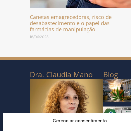
Canetas emagrecedoras, risco de
desabastecimento e o papel das
farmácias de manipulação
18/06/2025
Dra. Claudia Mano
Blog
Gerenciar consentimento