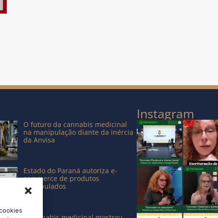
Instagram
O futuro da cannabis medicinal
na manipulação diante da inércia
da Anvisa
Estado do Paraná autoriza e-
commerce de produtos
manipulados
 cookies
A cannabis medicinal mostrou